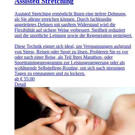
Assisted Stretching
Assisted Stretching ermöglicht Ihnen eine tiefere Dehnung,
als Sie alleine erreichen können. Durch fachkundig
angeleitetes Dehnen mit sanftem Widerstand wird die
Flexibilität auf sichere Weise verbessert, Steifheit reduziert
und die sportliche Leistung sowie die Regeneration gesteigert.
Diese Technik eignet sich ideal, um Verspannungen aufgrund
von Stress, Reisen oder Sport zu lösen. Probieren Sie es vor
oder nach einer Reise, als Teil Ihres Marathon- oder
Sporttrainingsprogramms zur Leistungssteigerung oder als
wohltuende Selbstpflege-Routine, um sich nach stressigen
Tagen zu entspannen und zu lockern.
ab
€
55.00
Detail