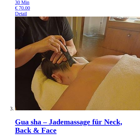
30
Min
€
70.00
Detail
Gua sha – Jademassage für Neck,
Back & Face