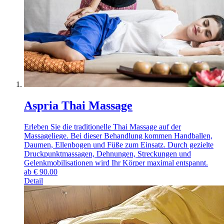
Aspria Thai Massage
Erleben Sie die traditionelle Thai Massage auf der
Massageliege. Bei dieser Behandlung kommen Handballen,
Daumen, Ellenbogen und Füße zum Einsatz. Durch gezielte
Druckpunktmassagen, Dehnungen, Streckungen und
Gelenkmobilisationen wird Ihr Körper maximal entspannt.
ab
€
90.00
Detail