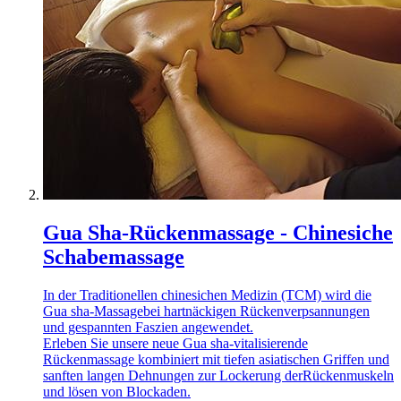
Gua Sha-Rückenmassage - Chinesiche
Schabemassage
In der Traditionellen chinesichen Medizin (TCM) wird die
Gua sha-Massagebei hartnäckigen Rückenverpsannungen
und gespannten Faszien angewendet.
Erleben Sie unsere neue Gua sha-vitalisierende
Rückenmassage kombiniert mit tiefen asiatischen Griffen und
sanften langen Dehnungen zur Lockerung derRückenmuskeln
und lösen von Blockaden.